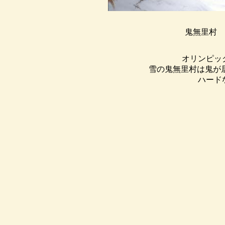
鬼無里村 
オリンピッ
雪の鬼無里村は鬼が
ハード